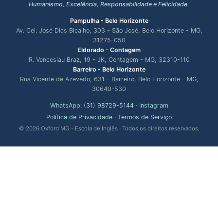
Humanismo, Excelência, Responsabilidade e Felicidade.
Pampulha - Belo Horizonte
Av. Cel. José Dias Bicalho, 303 - São José, Belo Horizonte - MG,
31275-050
Eldorado - Contagem
R. Venceslau Braz, 19 - JK, Contagem - MG, 32310-110
Barreiro - Belo Horizonte
Rua Vicente de Azevedo, 631 - Barreiro, Belo Horizonte - MG,
30640-530
WhatsApp: (31) 98729-5144
·
Instagram
Política de Privacidade
·
Termos de Serviço
© 2026 Oxford MG - Escola de Inglês · Todos os direitos reservados.